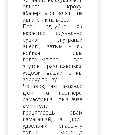
аднаго кроку,
абапёршыся адзін на
аднаго, як на відэа.
Перш адчуйце, як
нарастае адчуванне
сувязі ўнутранай
энергіі, затым - як
нейкая сіла
падтрымлівае вас
знутры, разліваючыся
ўздоўж вашай спіны
зверху данізу.
Чалавек, які аказвае
ціск на партнёра,
самастойна вызначае
амплітуду і
працягласць сваіх
намаганняў, а другі
ўдзельнік спарынгу
толькі імкнецца