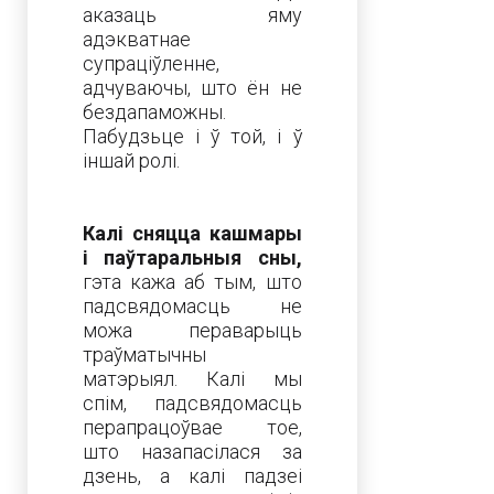
аказаць яму
адэкватнае
супраціўленне,
адчуваючы, што ён не
бездапаможны.
Пабудзьце і ў той, і ў
іншай ролі.
Калі сняцца кашмары
і паўтаральныя сны,
гэта кажа аб тым, што
падсвядомасць не
можа пераварыць
траўматычны
матэрыял. Калі мы
спім, падсвядомасць
перапрацоўвае тое,
што назапасілася за
дзень, а калі падзеі