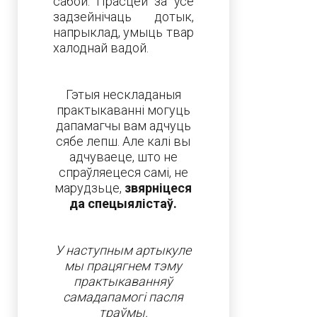
сабой. Прасцей за ўсё
задзейнічаць дотык,
напрыклад, умыць твар
халоднай вадой.
Гэтыя нескладаныя
практыкаванні могуць
дапамагчы вам адчуць
сябе лепш. Але калі вы
адчуваеце, што не
спраўляецеся самі, не
марудзьце,
звярніцеся
да спецыялістаў.
У наступным артыкуле
мы працягнем тэму
практыкаванняў
самадапамогі пасля
траўмы.