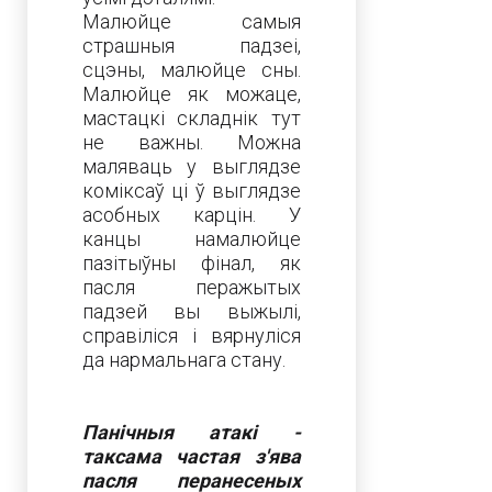
Малюйце самыя
страшныя падзеі,
сцэны, малюйце сны.
Малюйце як можаце,
мастацкі складнік тут
не важны. Можна
маляваць у выглядзе
коміксаў ці ў выглядзе
асобных карцін. У
канцы намалюйце
пазітыўны фінал, як
пасля перажытых
падзей вы выжылі,
справіліся і вярнуліся
да нармальнага стану.
Панічныя атакі -
таксама частая з'ява
пасля перанесеных