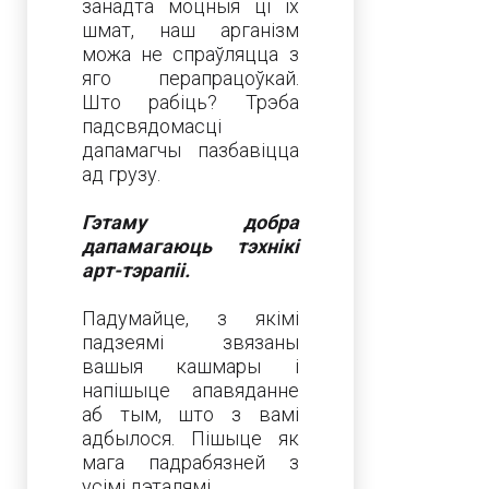
занадта моцныя ці іх
шмат, наш арганізм
можа не спраўляцца з
яго перапрацоўкай.
Што рабіць? Трэба
падсвядомасці
дапамагчы пазбавіцца
ад грузу.
Гэтаму добра
дапамагаюць тэхнікі
арт-тэрапіі.
Падумайце, з якімі
падзеямі звязаны
вашыя кашмары і
напішыце апавяданне
аб тым, што з вамі
адбылося. Пішыце як
мага падрабязней з
усімі дэталямі.