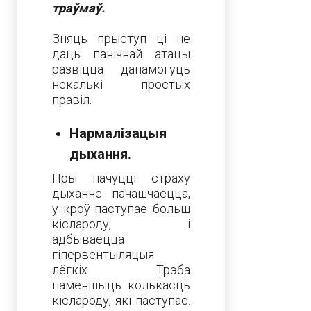
траўмаў.
Зняць прыступ ці не
даць панічнай атацы
развіцца дапамогуць
некалькі простых
правіл.
Нармалізацыя
дыхання.
Пры пачуцці страху
дыханне пачашчаецца,
у кроў паступае больш
кіслароду, і
адбываецца
гіпервентыляцыя
лёгкіх. Трэба
паменшыць колькасць
кіслароду, які паступае.