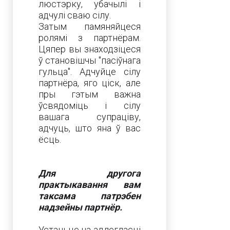
люстэрку, убачылі і
адчулі сваю сілу.
Затым памяняйцеся
ролямі з партнёрам.
Цяпер вы знаходзіцеся
ў становішчы "пасіўнага
гульца". Адчуйце сілу
партнёра, яго ціск, але
пры гэтым важна
ўсвядоміць і сілу
вашага супраціву,
адчуць, што яна ў вас
ёсць.
Для другога
практыкавання вам
таксама патрэбен
надзейны партнёр.
Устаньце на адлегласці