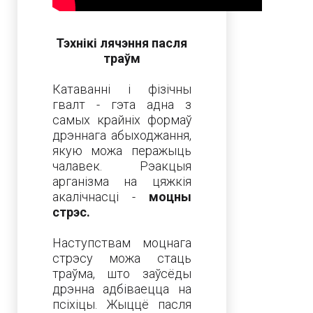
Тэхнікі лячэння пасля
траўм
Катаванні і фізічны
гвалт - гэта адна з
самых крайніх формаў
дрэннага абыходжання,
якую можа перажыць
чалавек. Рэакцыя
арганізма на цяжкія
акалічнасці -
моцны
стрэс.
Наступствам моцнага
стрэсу можа стаць
траўма, што заўсёды
дрэнна адбіваецца на
псіхіцы. Жыццё пасля