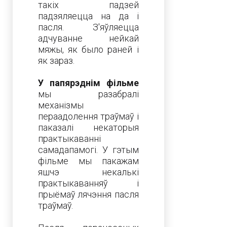
такіх падзей
падзяляецца на да і
пасля. З'яўляецца
адчуванне нейкай
мяжы, як было раней і
як зараз.
У папярэднім фільме
мы разабралі
механізмы
пераадолення траўмаў і
паказалі некаторыя
практыкаванні
самадапамогі. У гэтым
фільме мы пакажам
яшчэ некалькі
практыкаванняў і
прыёмаў лячэння пасля
траўмаў.