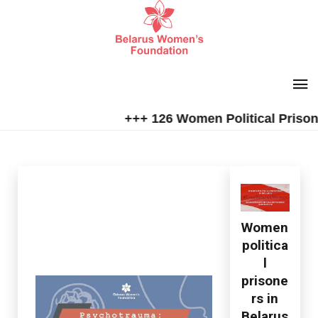
+++ 126 Women Political Prisoners i
Women
politica
l
prisone
rs in
Belarus