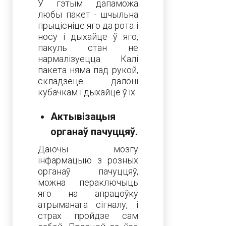
У гэтым дапаможа
любы пакет - шчыльна
прыцісніце яго да рота і
носу і дыхайце ў яго,
пакуль стан не
нармалізуецца. Калі
пакета няма пад рукой,
складзеце далоні
кубачкам і дыхайце ў іх.
Актывізацыя
органаў пачуццяў.
Даючы мозгу
інфармацыю з розных
органаў пачуццяў,
можна пераключыць
яго на апрацоўку
атрыманага сігналу, і
страх пройдзе сам