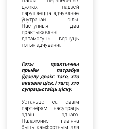
Пасля перанесеных
цяжкіх падзей
парушаецца адчуванне
ўнутранай сілы.
Наступныя два
практыкаванні
дапамогуць вярнуць
гэтыя адчуванні.
Гэты практычны
прыём патрабуе
ўдзелу дваіх: таго, хто
аказвае ціск, і таго, хто
супрацьстаіць ціску.
Устаньце са сваім
партнёрам насупраць
адзін аднаго.
Палажэнне павінна
быць камфортным для